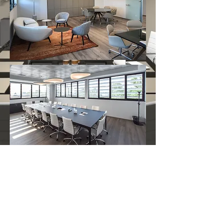
Gli uffici privati e di rappresentanza
coniugano l'eleganza dei materiali ad
arredi che accostano pezzi storici del
design italiano ed elementi dinamici e
contemporanei; la pavimentazione a
listoni accomuna tali ambienti agli spazi -
più lineari - dedicati all'operatività.