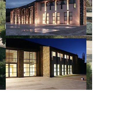
Edificio polifunzionale per la produzione
e la commercializzazione di vino ed olio;
lo sviluppo in sezione su cinque livelli
riflette il metodo di vinificazione a
caduta, e l'interramento di buona parte
dei volumi contribuisce all'integrazione
dei corpi costruiti nel paesaggio collinare.