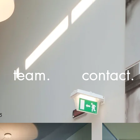
team.
contact.
15