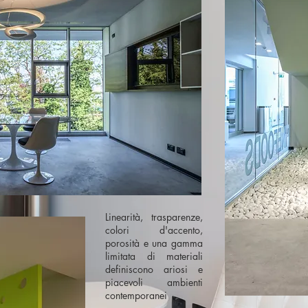
Linearità, trasparenze,
colori d'accento,
porosità e una gamma
limitata di materiali
definiscono ariosi e
piacevoli ambienti
contemporanei