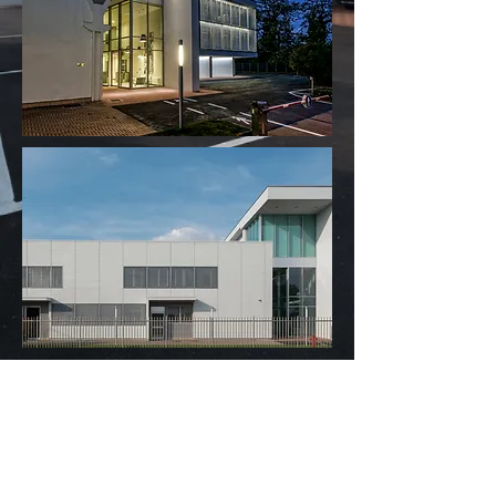
Restyling ed ampliamento dei reparti
amministrativi; i nuovi volumi,
potenzialmente impattanti, vengono
smaterializzati dall'ampio uso di superfici
vetrate cui sono sovrapposti filtri in rete
metallica, che contribuiscono a migliorare
le prestazioni energetiche dell'edificio e