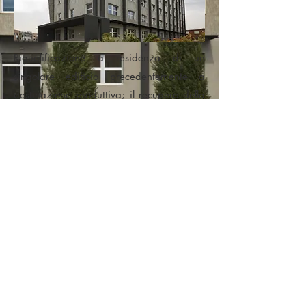
Riqualificazione a residenza di un
singolare edificio precedentemente a
destinazione produttiva; il recupero della
preesistenza è completato da un discreto
sopralzo destinato alle unità più esclusive,
dotate di ampie terrazze con vista sullo
skyline milanese, e da una globale
operazione di restyling.
Concept dell'intera operazione è
l'integrazione tra vivere quotidiano ed
arte: numerose opere grafiche e scultoree
accompagnano i residenti negli ambienti
pubblici così come in quelli privati.
< Back to Living